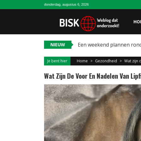
donderdag, augustus 6, 2026
HO
Een weekend plannen ron
NIEUW
Je bent hier
Home
>
Gezondheid
>
Wat zijn 
Wat Zijn De Voor En Nadelen Van Lipf