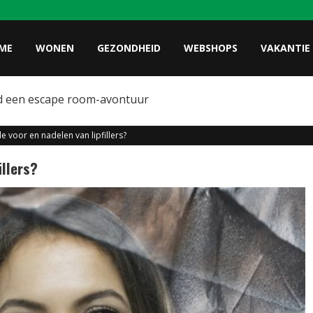
ME
WONEN
GEZONDHEID
WEBSHOPS
VAKANTIE
d een escape room-avontuur
de voor en nadelen van lipfillers?
illers?