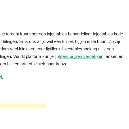
je terecht kunt voor een injectables behandeling. Injectables is de
lingen. Er is dus altijd wel een kliniek bij jou in de buurt. Zo zijn
dam veel klinieken voor lipfillers. Injectablesbooking.nl is een
ngen. Via dit platform kun je
lipfillers prijzen vergelijken
, artsen en
en bij een arts of kliniek naar keuze.
nl
.