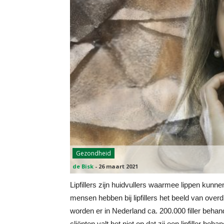
Gezondheid
de Bisk
-
26 maart 2021
Lipfillers zijn huidvullers waarmee lippen kunn
mensen hebben bij lipfillers het beeld van overd
worden er in Nederland ca. 200.000 filler behand
cliënten valt het niet op dat zij een lipfiller 