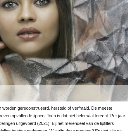
en worden gereconstrueerd, hersteld of verfraaid. De meeste
reven opvallende lippen. Toch is dat niet helemaal terecht. Per jaar
elingen uitgevoerd (2021). Bij het merendeel van de lipfillers
behandeling hebben ondergaan. Wie zijn deze mensen? En wat zijn de