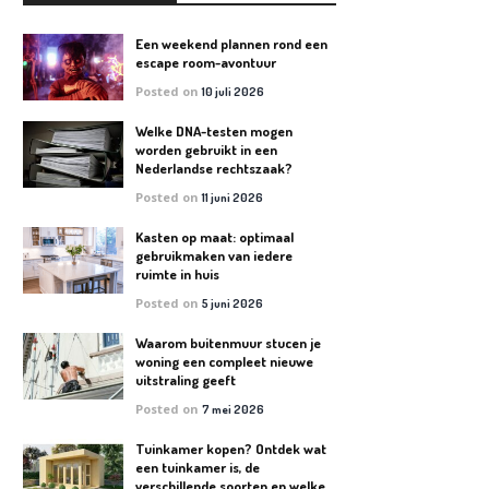
Een weekend plannen rond een
escape room-avontuur
Posted on
10 juli 2026
Welke DNA-testen mogen
worden gebruikt in een
Nederlandse rechtszaak?
Posted on
11 juni 2026
Kasten op maat: optimaal
gebruikmaken van iedere
ruimte in huis
Posted on
5 juni 2026
Waarom buitenmuur stucen je
woning een compleet nieuwe
uitstraling geeft
Posted on
7 mei 2026
Tuinkamer kopen? Ontdek wat
een tuinkamer is, de
verschillende soorten en welke