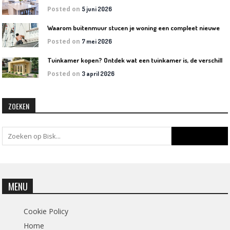
Posted on
5 juni 2026
W
aarom buitenmuur stucen je woning een compleet nieuwe uitstraling geeft
Posted on
7 mei 2026
T
uinkamer kopen? Ontdek wat een tuinkamer is, de verschillende soorten en welke het beste bij jouw tuin past
Posted on
3 april 2026
ZOEKEN
MENU
Cookie Policy
Home