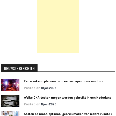
NIEUWSTE BERICHTEN
Een weekend plannen rond een escape room-avontuur
Posted on
10 juli 2026
W
elke DNA-testen mogen worden gebruikt in een Nederlandse rechtszaak?
Posted on
11 juni 2026
K
asten op maat: optimaal gebruikmaken van iedere ruimte in huis