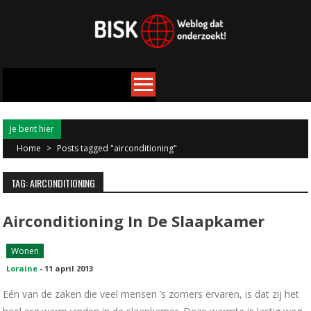
Je bent hier
Home
>
Posts tagged "airconditioning"
TAG: AIRCONDITIONING
Airconditioning In De Slaapkamer
Wonen
Loraine
-
11 april 2013
Eén van de zaken die veel mensen ’s zomers ervaren, is dat zij het