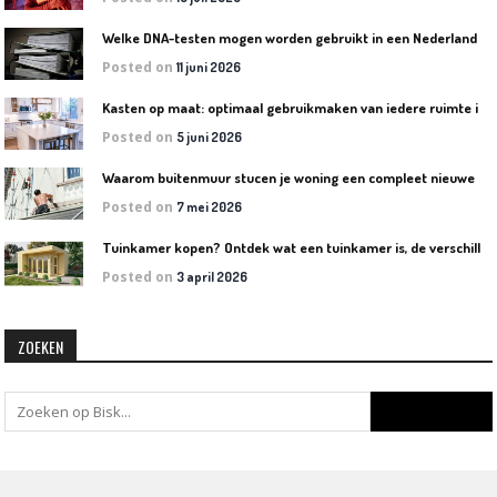
W
elke DNA-testen mogen worden gebruikt in een Nederlandse rechtszaak?
Posted on
11 juni 2026
K
asten op maat: optimaal gebruikmaken van iedere ruimte in huis
Posted on
5 juni 2026
W
aarom buitenmuur stucen je woning een compleet nieuwe uitstraling geeft
Posted on
7 mei 2026
T
uinkamer kopen? Ontdek wat een tuinkamer is, de verschillende soorten en welke het beste bij jouw tuin past
Posted on
3 april 2026
ZOEKEN