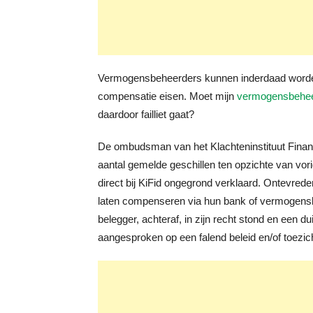
Vermogensbeheerders kunnen inderdaad worde
compensatie eisen. Moet mijn
vermogensbehee
daardoor failliet gaat?
De ombudsman van het Klachteninstituut Financi
aantal gemelde geschillen ten opzichte van vori
direct bij KiFid ongegrond verklaard. Ontevred
laten compenseren via hun bank of vermogensb
belegger, achteraf, in zijn recht stond en een 
aangesproken op een falend beleid en/of toezich