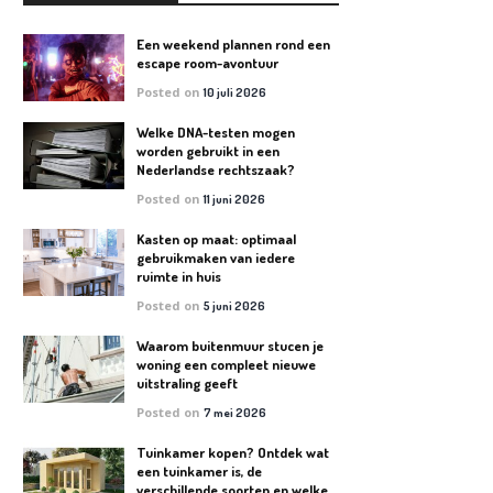
Een weekend plannen rond een
escape room-avontuur
Posted on
10 juli 2026
Welke DNA-testen mogen
worden gebruikt in een
Nederlandse rechtszaak?
Posted on
11 juni 2026
Kasten op maat: optimaal
gebruikmaken van iedere
ruimte in huis
Posted on
5 juni 2026
Waarom buitenmuur stucen je
woning een compleet nieuwe
uitstraling geeft
Posted on
7 mei 2026
Tuinkamer kopen? Ontdek wat
een tuinkamer is, de
verschillende soorten en welke