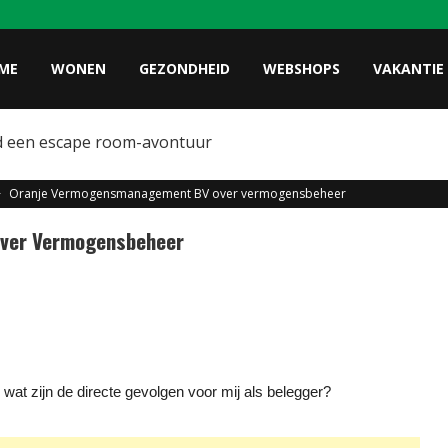
ME
WONEN
GEZONDHEID
WEBSHOPS
VAKANTIE
d een escape room-avontuur
>
Oranje Vermogensmanagement BV over vermogensbeheer
ver Vermogensbeheer
at zijn de directe gevolgen voor mij als belegger?