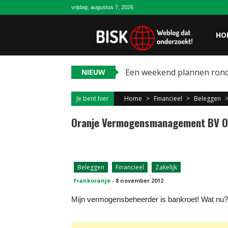
vrijdag, augustus 7, 2026
HO
Een weekend plannen ron
NIEUW
Je bent hier
Home
>
Financieel
>
Beleggen
Oranje Vermogensmanagement BV O
Beleggen
Financieel
Zakelijk
frankoranje
-
8 november 2012
Mijn vermogensbeheerder is bankroet! Wat nu? w