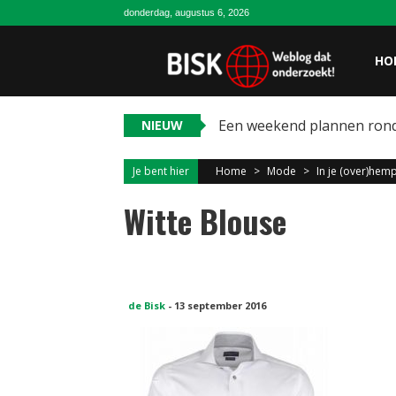
donderdag, augustus 6, 2026
HO
Een weekend plannen ron
NIEUW
Je bent hier
Home
>
Mode
>
In je (over)hem
Witte Blouse
de Bisk
-
13 september 2016