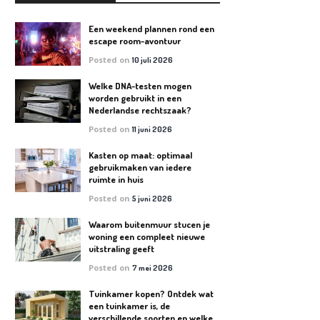
Een weekend plannen rond een
escape room-avontuur
Posted on
10 juli 2026
Welke DNA-testen mogen
worden gebruikt in een
Nederlandse rechtszaak?
Posted on
11 juni 2026
Kasten op maat: optimaal
gebruikmaken van iedere
ruimte in huis
Posted on
5 juni 2026
Waarom buitenmuur stucen je
woning een compleet nieuwe
uitstraling geeft
Posted on
7 mei 2026
Tuinkamer kopen? Ontdek wat
een tuinkamer is, de
verschillende soorten en welke