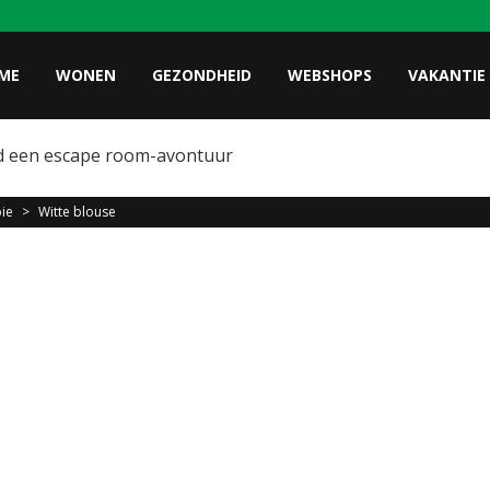
ME
WONEN
GEZONDHEID
WEBSHOPS
VAKANTIE
d een escape room-avontuur
pie
>
Witte blouse