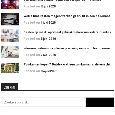
Posted on
10 juli 2026
W
elke DNA-testen mogen worden gebruikt in een Nederlandse rechtszaak?
Posted on
11 juni 2026
K
asten op maat: optimaal gebruikmaken van iedere ruimte in huis
Posted on
5 juni 2026
W
aarom buitenmuur stucen je woning een compleet nieuwe uitstraling geeft
Posted on
7 mei 2026
T
uinkamer kopen? Ontdek wat een tuinkamer is, de verschillende soorten en welke het beste bij jouw tuin past
Posted on
3 april 2026
ZOEKEN