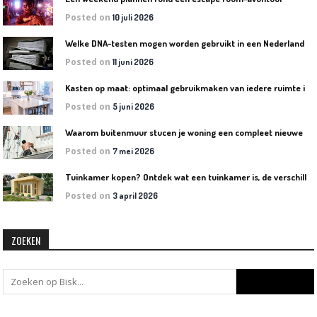
Posted on
10 juli 2026
W
elke DNA-testen mogen worden gebruikt in een Nederlandse rechtszaak?
Posted on
11 juni 2026
K
asten op maat: optimaal gebruikmaken van iedere ruimte in huis
Posted on
5 juni 2026
W
aarom buitenmuur stucen je woning een compleet nieuwe uitstraling geeft
Posted on
7 mei 2026
T
uinkamer kopen? Ontdek wat een tuinkamer is, de verschillende soorten en welke het beste bij jouw tuin past
Posted on
3 april 2026
ZOEKEN