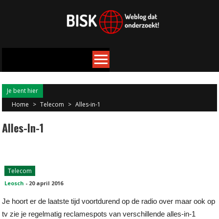
Je bent hier
Home
>
Telecom
>
Alles-in-1
Alles-In-1
Telecom
Leosch
-
20 april 2016
Je hoort er de laatste tijd voortdurend op de radio over maar ook op
tv zie je regelmatig reclamespots van verschillende alles-in-1