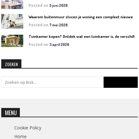
Posted on
5 juni 2026
W
aarom buitenmuur stucen je woning een compleet nieuwe uitstraling geeft
Posted on
7 mei 2026
T
uinkamer kopen? Ontdek wat een tuinkamer is, de verschillende soorten en welke het beste bij jouw tuin past
Posted on
3 april 2026
ZOEKEN
MENU
Cookie Policy
Home