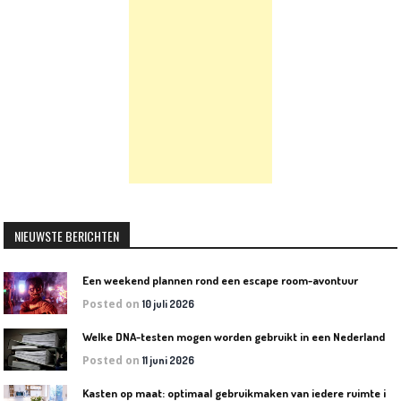
NIEUWSTE BERICHTEN
Een weekend plannen rond een escape room-avontuur
Posted on
10 juli 2026
W
elke DNA-testen mogen worden gebruikt in een Nederlandse rechtszaak?
Posted on
11 juni 2026
K
asten op maat: optimaal gebruikmaken van iedere ruimte in huis