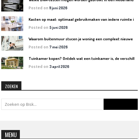
Posted on
11 juni 2026
K
asten op maat: optimaal gebruikmaken van iedere ruimte in huis
Posted on
5 juni 2026
W
aarom buitenmuur stucen je woning een compleet nieuwe uitstraling geeft
Posted on
7 mei 2026
T
uinkamer kopen? Ontdek wat een tuinkamer is, de verschillende soorten en welke het beste bij jouw tuin past
Posted on
3 april 2026
ZOEKEN
MENU