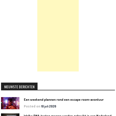
NIEUWSTE BERICHTEN
Een weekend plannen rond een escape room-avontuur
Posted on
10 juli 2026
W
elke DNA-testen mogen worden gebruikt in een Nederlandse rechtszaak?