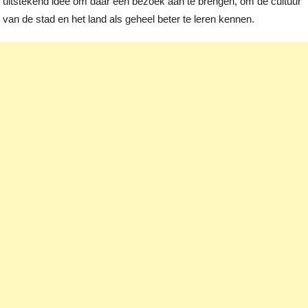
uitstekend idee om daar een bezoek aan te brengen, om de cultuur
van de stad en het land als geheel beter te leren kennen.