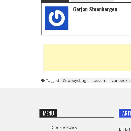
Gerjan Steenbergen
Tagged
Cowboysbag
tassen
vanbeekl
MENU
ART
Cookie Policy
Bij Bi