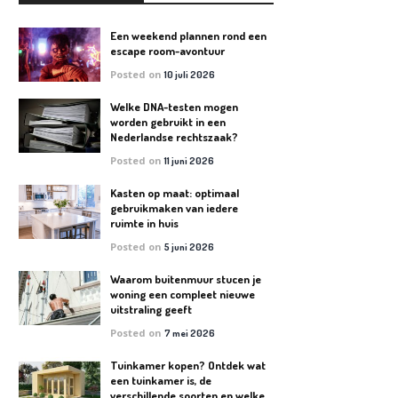
Een weekend plannen rond een
escape room-avontuur
Posted on
10 juli 2026
Welke DNA-testen mogen
worden gebruikt in een
Nederlandse rechtszaak?
Posted on
11 juni 2026
Kasten op maat: optimaal
gebruikmaken van iedere
ruimte in huis
Posted on
5 juni 2026
Waarom buitenmuur stucen je
woning een compleet nieuwe
uitstraling geeft
Posted on
7 mei 2026
Tuinkamer kopen? Ontdek wat
een tuinkamer is, de
verschillende soorten en welke