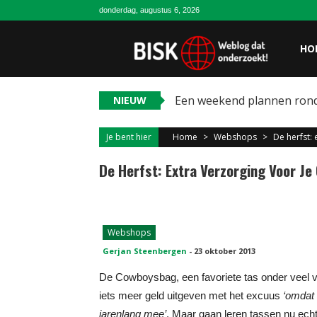
donderdag, augustus 6, 2026
HO
Een weekend plannen ron
NIEUW
Je bent hier
Home
>
Webshops
>
De herfst:
De Herfst: Extra Verzorging Voor J
Webshops
Gerjan Steenbergen
-
23 oktober 2013
De Cowboysbag, een favoriete tas onder veel
iets meer geld uitgeven met het excuus
‘omdat h
jarenlang mee’
. Maar gaan leren tassen nu ech