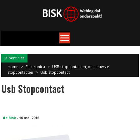
Je bent hier
Home
>
Electronica
>
USB stopcontacten, de nieuwste
stopcontacten
>
Usb stopcontact
Usb Stopcontact
de Bisk
-
10 mei 2016