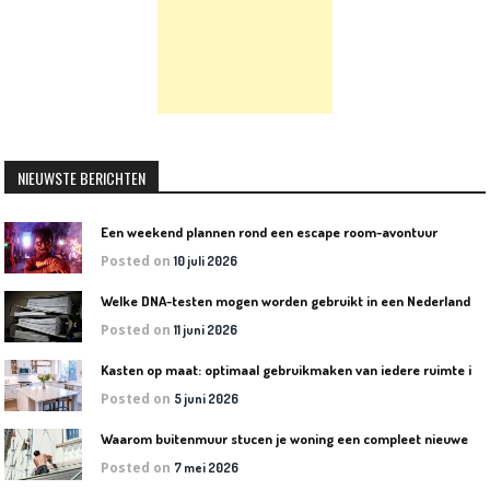
NIEUWSTE BERICHTEN
Een weekend plannen rond een escape room-avontuur
Posted on
10 juli 2026
W
elke DNA-testen mogen worden gebruikt in een Nederlandse rechtszaak?
Posted on
11 juni 2026
K
asten op maat: optimaal gebruikmaken van iedere ruimte in huis
Posted on
5 juni 2026
W
aarom buitenmuur stucen je woning een compleet nieuwe uitstraling geeft
Posted on
7 mei 2026