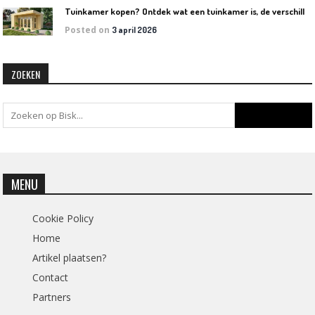
T
uinkamer kopen? Ontdek wat een tuinkamer is, de verschillende soorten en welke het beste bij jouw tuin past
Posted on
3 april 2026
ZOEKEN
MENU
Cookie Policy
Home
Artikel plaatsen?
Contact
Partners