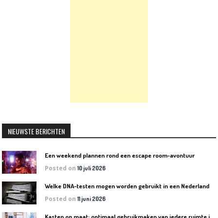
NIEUWSTE BERICHTEN
Een weekend plannen rond een escape room-avontuur
Posted on
10 juli 2026
W
elke DNA-testen mogen worden gebruikt in een Nederlandse rechtszaak?
Posted on
11 juni 2026
K
asten op maat: optimaal gebruikmaken van iedere ruimte in huis