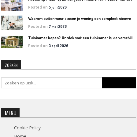
Posted on
5 juni 2026
W
aarom buitenmuur stucen je woning een compleet nieuwe uitstraling geeft
Posted on
7 mei 2026
T
uinkamer kopen? Ontdek wat een tuinkamer is, de verschillende soorten en welke het beste bij jouw tuin past
Posted on
3 april 2026
ZOEKEN
MENU
Cookie Policy
Home