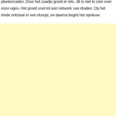
plantenzaden. Door het zaadje groeit er iets, dit is niet te zien voor
onze ogen. Het groeit snel tot een netwerk van draden. Op het
einde ontstaat er een doosje, en daarna begint het opnieuw.