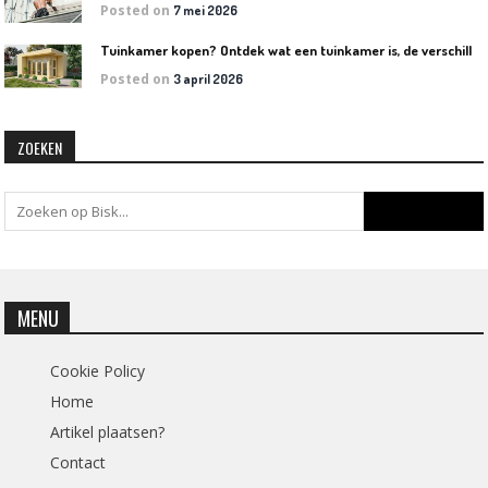
Posted on
7 mei 2026
T
uinkamer kopen? Ontdek wat een tuinkamer is, de verschillende soorten en welke het beste bij jouw tuin past
Posted on
3 april 2026
ZOEKEN
MENU
Cookie Policy
Home
Artikel plaatsen?
Contact