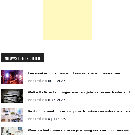
NIEUWSTE BERICHTEN
Een weekend plannen rond een escape room-avontuur
Posted on
10 juli 2026
W
elke DNA-testen mogen worden gebruikt in een Nederlandse rechtszaak?
Posted on
11 juni 2026
K
asten op maat: optimaal gebruikmaken van iedere ruimte in huis
Posted on
5 juni 2026
W
aarom buitenmuur stucen je woning een compleet nieuwe uitstraling geeft