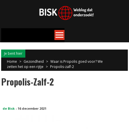
Je bent hier
Home
>
Gezondheid
>
Waar is Propolis goed voor? We
zetten het op een rijtje
>
Propolis-zalf-2
Propolis-Zalf-2
de Bisk
-
16 december 2021