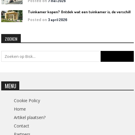
Posted on
7 mei 2026
T
uinkamer kopen? Ontdek wat een tuinkamer is, de verschillende soorten en welke het beste bij jouw tuin past
Posted on
3 april 2026
ZOEKEN
MENU
Cookie Policy
Home
Artikel plaatsen?
Contact
Partners