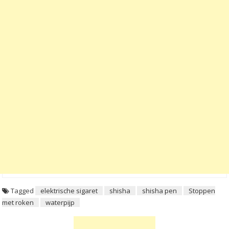
Tagged
elektrische sigaret
shisha
shisha pen
Stoppen
met roken
waterpijp