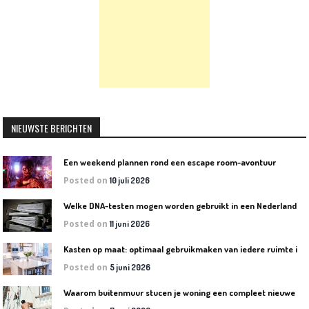
NIEUWSTE BERICHTEN
Een weekend plannen rond een escape room-avontuur
Posted on
10 juli 2026
W
elke DNA-testen mogen worden gebruikt in een Nederlandse rechtszaak?
Posted on
11 juni 2026
K
asten op maat: optimaal gebruikmaken van iedere ruimte in huis
Posted on
5 juni 2026
W
aarom buitenmuur stucen je woning een compleet nieuwe uitstraling geeft