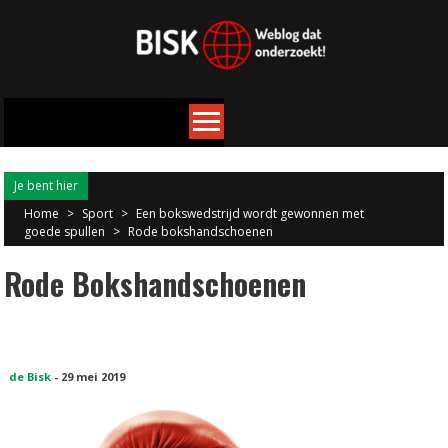
Je bent hier
Home
>
Sport
>
Een bokswedstrijd wordt gewonnen met
goede spullen
>
Rode bokshandschoenen
Rode Bokshandschoenen
de Bisk
-
29 mei 2019