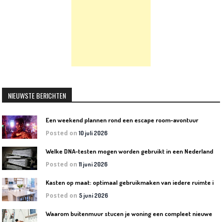
NIEUWSTE BERICHTEN
Een weekend plannen rond een escape room-avontuur
Posted on
10 juli 2026
W
elke DNA-testen mogen worden gebruikt in een Nederlandse rechtszaak?
Posted on
11 juni 2026
K
asten op maat: optimaal gebruikmaken van iedere ruimte in huis
Posted on
5 juni 2026
W
aarom buitenmuur stucen je woning een compleet nieuwe uitstraling geeft