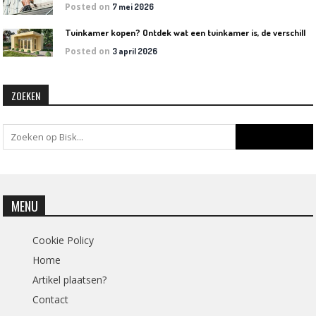
Posted on
7 mei 2026
T
uinkamer kopen? Ontdek wat een tuinkamer is, de verschillende soorten en welke het beste bij jouw tuin past
Posted on
3 april 2026
ZOEKEN
MENU
Cookie Policy
Home
Artikel plaatsen?
Contact