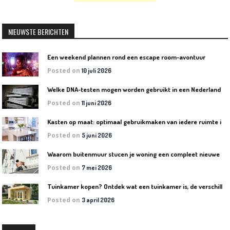
NIEUWSTE BERICHTEN
Een weekend plannen rond een escape room-avontuur
Posted on
10 juli 2026
W
elke DNA-testen mogen worden gebruikt in een Nederlandse rechtszaak?
Posted on
11 juni 2026
K
asten op maat: optimaal gebruikmaken van iedere ruimte in huis
Posted on
5 juni 2026
W
aarom buitenmuur stucen je woning een compleet nieuwe uitstraling geeft
Posted on
7 mei 2026
T
uinkamer kopen? Ontdek wat een tuinkamer is, de verschillende soorten en welke het beste bij jouw tuin past
Posted on
3 april 2026