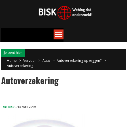
Je bent hier
Home
>
Vervoer
>
Auto
>
Autoverzekering opzeggen?
>
Autoverzekering
Autoverzekering
de Bisk
-
13 mei 2019