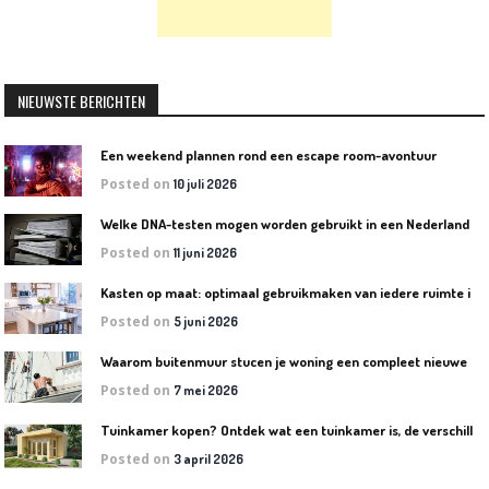
NIEUWSTE BERICHTEN
Een weekend plannen rond een escape room-avontuur
Posted on
10 juli 2026
W
elke DNA-testen mogen worden gebruikt in een Nederlandse rechtszaak?
Posted on
11 juni 2026
K
asten op maat: optimaal gebruikmaken van iedere ruimte in huis
Posted on
5 juni 2026
W
aarom buitenmuur stucen je woning een compleet nieuwe uitstraling geeft
Posted on
7 mei 2026
T
uinkamer kopen? Ontdek wat een tuinkamer is, de verschillende soorten en welke het beste bij jouw tuin past
Posted on
3 april 2026