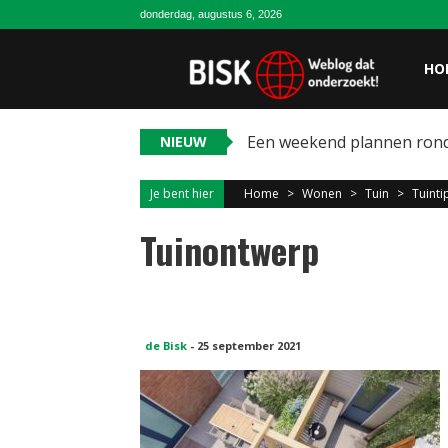
donderdag, augustus 6, 2026
HO
Een weekend plannen ron
NIEUW
Je bent hier
Home
>
Wonen
>
Tuin
>
Tuint
Tuinontwerp
de Bisk
-
25 september 2021