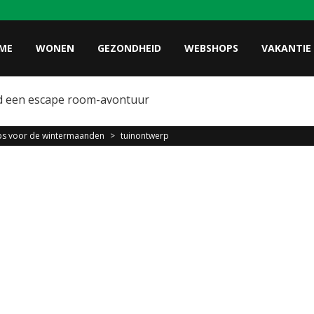
ME
WONEN
GEZONDHEID
WEBSHOPS
VAKANTIE
d een escape room-avontuur
ips voor de wintermaanden
>
tuinontwerp