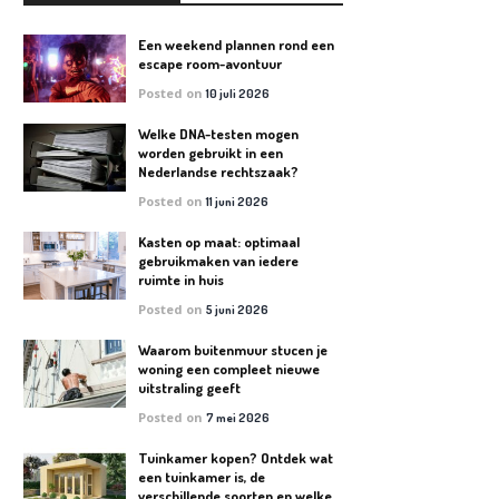
Een weekend plannen rond een
escape room-avontuur
Posted on
10 juli 2026
Welke DNA-testen mogen
worden gebruikt in een
Nederlandse rechtszaak?
Posted on
11 juni 2026
Kasten op maat: optimaal
gebruikmaken van iedere
ruimte in huis
Posted on
5 juni 2026
Waarom buitenmuur stucen je
woning een compleet nieuwe
uitstraling geeft
Posted on
7 mei 2026
Tuinkamer kopen? Ontdek wat
een tuinkamer is, de
verschillende soorten en welke