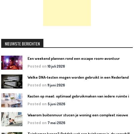
NIEUWSTE BERICHTEN
Een weekend plannen rond een escape room-avontuur
Posted on
10 juli 2026
W
elke DNA-testen mogen worden gebruikt in een Nederlandse rechtszaak?
Posted on
11 juni 2026
K
asten op maat: optimaal gebruikmaken van iedere ruimte in huis
Posted on
5 juni 2026
W
aarom buitenmuur stucen je woning een compleet nieuwe uitstraling geeft
Posted on
7 mei 2026
T
uinkamer kopen? Ontdek wat een tuinkamer is, de verschillende soorten en welke het beste bij jouw tuin past